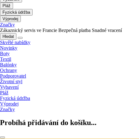
Pláž
Fyzická údržba
Výprodej
Značky
Zákaznický servis ve Francie
Bezpečná platba
Snadné vracení
Hledat
Skvělé nabídky
Novinky
Boty
Textil
Balónky
Ochrany
Podporovatel
Životní styl
Vybavení
Pláž
Fyzická údržba
Výprodej
Značky
Probíhá přidávání do košíku...