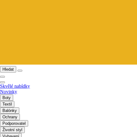
Hledat
Skvělé nabídky
Novinky
Boty
Textil
Balónky
Ochrany
Podporovatel
Životní styl
Vybavení