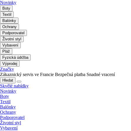
Novinky
Boty
Textil
Balónky
Ochrany
Podporovatel
Životní styl
Vybavení
Pláž
Fyzická údržba
Výprodej
Značky
Zákaznický servis ve Francie
Bezpečná platba
Snadné vracení
Hledat
Skvělé nabídky
Novinky
Boty
Textil
Balónky
Ochrany
Podporovatel
Životní styl
Vybavení