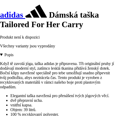
adidas
Dámská taška
Tailored For Her Carry
Produkt není k dispozici
Všechny varianty jsou vyprodány
Popis
Když tě zavolá jóga, taška adidas je připravena. Tři originální pruhy jí
dodávají moderní styl, zatímco lesklá tkanina přidává ženský dotek.
Boční klipy navržené speciálně pro tebe umožňují snadno připevnit
tvůj podložku, abys neztrácela čas. Tento produkt je vyroben z
recyklovaných materiálů v rámci našeho boje proti plastovým
odpadům.
Elegantní taška navržená pro přenášení tvých jógových věcí.
dvě přepravní ucha.
vnitřní kapsa.
Objem: 39 litrů.
100 % recyklovaný polyester.