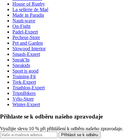
House of Rugby
La sellerie de Maé
Made in Paradis
Nauti-wave
On-Fight
Padel-Expert
Pecheur-Store
Pet and Garden
Slowood Interior
Smash-Expert
Sneak'In
Sneakids
Sport is good
Training-Fit
Trek-Expert
Triathlon-Expert
TripnBikers
Vélo-Store
Winter-Expert
Přihlaste se k odběru našeho zpravodaje
Využijte slevu 10 % při přihlášení k odběru našeho zpravodaje.
Přihlásit se k odběru