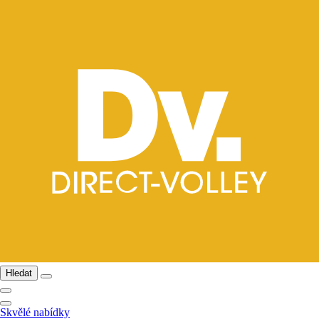
Hledat
Skvělé nabídky