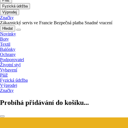
Pláž
Fyzická údržba
Výprodej
Značky
Zákaznický servis ve Francie
Bezpečná platba
Snadné vracení
Hledat
Novinky
Boty
Textil
Balónky
Ochrany
Podporovatel
Životní styl
Vybavení
Pláž
Fyzická údržba
Výprodej
Značky
Probíhá přidávání do košíku...