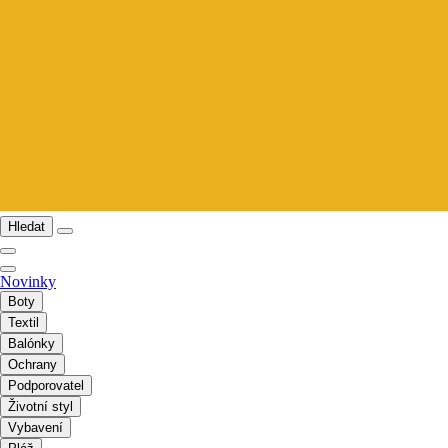
Hledat
Novinky
Boty
Textil
Balónky
Ochrany
Podporovatel
Životní styl
Vybavení