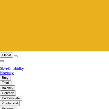
Hledat
Skvělé nabídky
Novinky
Boty
Textil
Balónky
Ochrany
Podporovatel
Životní styl
Vybavení