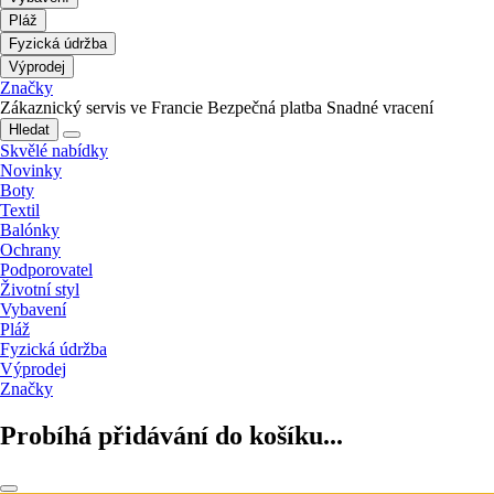
Pláž
Fyzická údržba
Výprodej
Značky
Zákaznický servis ve Francie
Bezpečná platba
Snadné vracení
Hledat
Skvělé nabídky
Novinky
Boty
Textil
Balónky
Ochrany
Podporovatel
Životní styl
Vybavení
Pláž
Fyzická údržba
Výprodej
Značky
Probíhá přidávání do košíku...