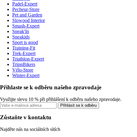
Padel-Expert
Pecheur-Store
Pet and Garden
Slowood Interior
Smash-Expert
Sneak'In
Sneakids
Sport is good
Training-Fit
Trek-Expert
Triathlon-Expert
TripnBikers
Vélo-Store
Winter-Expert
Přihlaste se k odběru našeho zpravodaje
Využijte slevu 10 % při přihlášení k odběru našeho zpravodaje.
Přihlásit se k odběru
Zůstaňte v kontaktu
Najděte nás na sociálních sítích