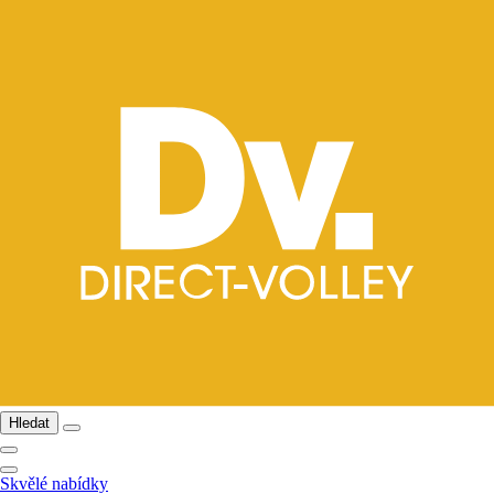
Hledat
Skvělé nabídky