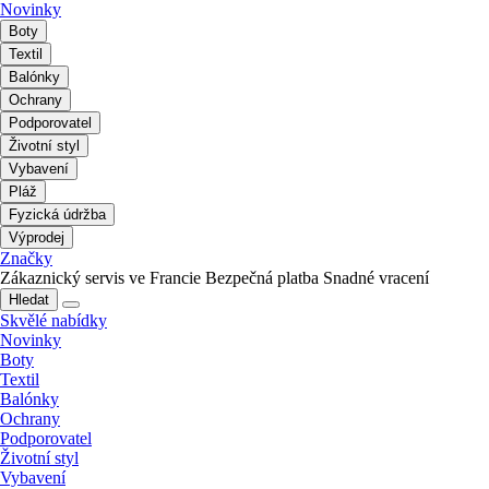
Novinky
Boty
Textil
Balónky
Ochrany
Podporovatel
Životní styl
Vybavení
Pláž
Fyzická údržba
Výprodej
Značky
Zákaznický servis ve Francie
Bezpečná platba
Snadné vracení
Hledat
Skvělé nabídky
Novinky
Boty
Textil
Balónky
Ochrany
Podporovatel
Životní styl
Vybavení