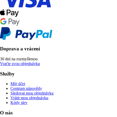
Doprava a vrácení
30 dní na rozmyšlenou
Vraťte svou objednávku
Služby
Můj účet
Centrum nápovědy
Sledovat mou objednávku
Vrátit mou objednávku
Kódy slev
O nás