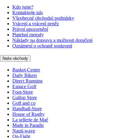
Kdo jsme?
Kontaktujte nás
Všeobecné obchodní podmínky
Vrácení a vrácení peněz
Právní upozornění
Platební metody
Náklady na dopravu a možnosti doručení
Oznámení o ochraně soukromí
Naše obchody
Basket-Center
Daily Bikers
Direct Running
Espace Golf
Foot-Store
Gallop Store
Golf and co
Handball-Store
House of Rugby
La sellerie de Maé
Made in Paradis
Nauti-wave
On-Fight