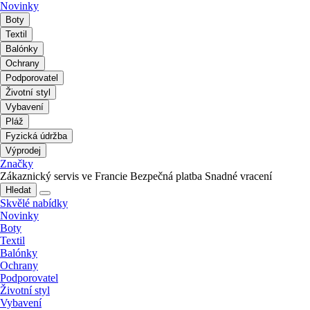
Novinky
Boty
Textil
Balónky
Ochrany
Podporovatel
Životní styl
Vybavení
Pláž
Fyzická údržba
Výprodej
Značky
Zákaznický servis ve Francie
Bezpečná platba
Snadné vracení
Hledat
Skvělé nabídky
Novinky
Boty
Textil
Balónky
Ochrany
Podporovatel
Životní styl
Vybavení