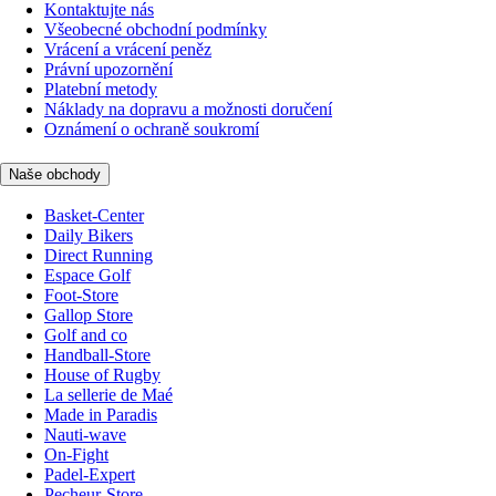
Kontaktujte nás
Všeobecné obchodní podmínky
Vrácení a vrácení peněz
Právní upozornění
Platební metody
Náklady na dopravu a možnosti doručení
Oznámení o ochraně soukromí
Naše obchody
Basket-Center
Daily Bikers
Direct Running
Espace Golf
Foot-Store
Gallop Store
Golf and co
Handball-Store
House of Rugby
La sellerie de Maé
Made in Paradis
Nauti-wave
On-Fight
Padel-Expert
Pecheur-Store