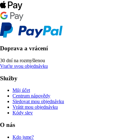
Doprava a vrácení
30 dní na rozmyšlenou
Vraťte svou objednávku
Služby
Můj účet
Centrum nápovědy
Sledovat mou objednávku
Vrátit mou objednávku
Kódy slev
O nás
Kdo jsme?