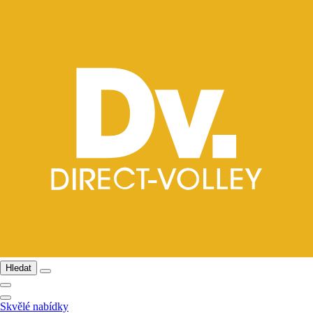
Hledat
Skvělé nabídky