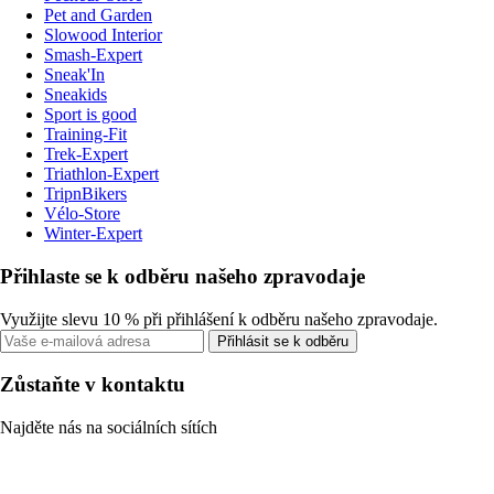
Pet and Garden
Slowood Interior
Smash-Expert
Sneak'In
Sneakids
Sport is good
Training-Fit
Trek-Expert
Triathlon-Expert
TripnBikers
Vélo-Store
Winter-Expert
Přihlaste se k odběru našeho zpravodaje
Využijte slevu 10 % při přihlášení k odběru našeho zpravodaje.
Přihlásit se k odběru
Zůstaňte v kontaktu
Najděte nás na sociálních sítích