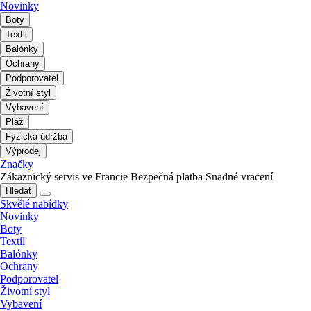
Novinky
Boty
Textil
Balónky
Ochrany
Podporovatel
Životní styl
Vybavení
Pláž
Fyzická údržba
Výprodej
Značky
Zákaznický servis ve Francie
Bezpečná platba
Snadné vracení
Hledat
Skvělé nabídky
Novinky
Boty
Textil
Balónky
Ochrany
Podporovatel
Životní styl
Vybavení