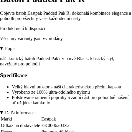
Objevte batoh Eastpak Padded Pak'R, dokonalá kombinace elegance a
pohodlí pro všechny vaše každodenní cesty.
Produkt není k dispozici
Všechny varianty jsou vyprodány
Popis
náš ikonický batoh Padded Pak'r v barvě Black: klasický styl,
navržený pro pohodlí
Specifikace
Velký hlavní prostor s naší charakteristickou přední kapsou
Vyrobeno ze 100% ultra-odolného nylonu
Polstrované ramenní popruhy a zadní část pro pohodlné nošení,
ať už jdete kamkoliv
Další informace
Marki
Eastpak
Odkaz na dodavatele
EK0006203Z2
Barva
flower swift black