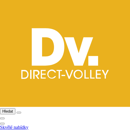
Hledat
Skvělé nabídky