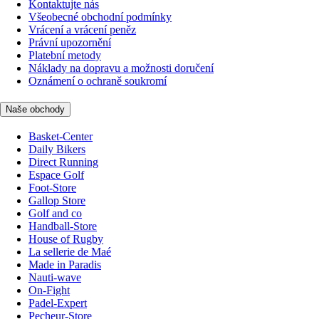
Kontaktujte nás
Všeobecné obchodní podmínky
Vrácení a vrácení peněz
Právní upozornění
Platební metody
Náklady na dopravu a možnosti doručení
Oznámení o ochraně soukromí
Naše obchody
Basket-Center
Daily Bikers
Direct Running
Espace Golf
Foot-Store
Gallop Store
Golf and co
Handball-Store
House of Rugby
La sellerie de Maé
Made in Paradis
Nauti-wave
On-Fight
Padel-Expert
Pecheur-Store