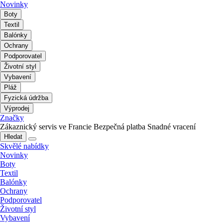
Novinky
Boty
Textil
Balónky
Ochrany
Podporovatel
Životní styl
Vybavení
Pláž
Fyzická údržba
Výprodej
Značky
Zákaznický servis ve Francie
Bezpečná platba
Snadné vracení
Hledat
Skvělé nabídky
Novinky
Boty
Textil
Balónky
Ochrany
Podporovatel
Životní styl
Vybavení