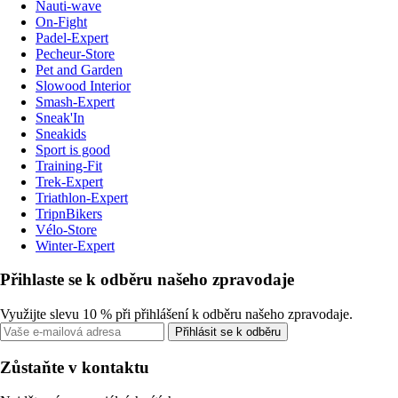
Nauti-wave
On-Fight
Padel-Expert
Pecheur-Store
Pet and Garden
Slowood Interior
Smash-Expert
Sneak'In
Sneakids
Sport is good
Training-Fit
Trek-Expert
Triathlon-Expert
TripnBikers
Vélo-Store
Winter-Expert
Přihlaste se k odběru našeho zpravodaje
Využijte slevu 10 % při přihlášení k odběru našeho zpravodaje.
Přihlásit se k odběru
Zůstaňte v kontaktu