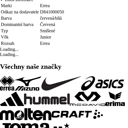
Marki
Errea
Odkaz na dodavatele
D841000050
Barva
červená/bílá
Dominantní barva
Červená
Typ
Smíšené
Věk
Junior
Rozsah
Errea
Loading...
Loading...
Všechny naše značky