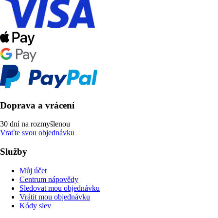
Doprava a vrácení
30 dní na rozmyšlenou
Vraťte svou objednávku
Služby
Můj účet
Centrum nápovědy
Sledovat mou objednávku
Vrátit mou objednávku
Kódy slev