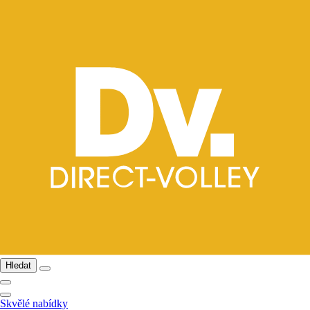
Hledat
Skvělé nabídky