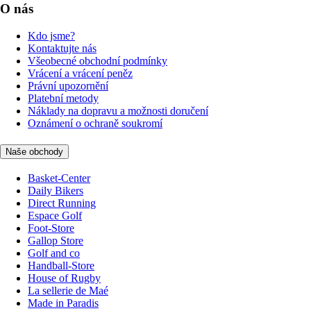
O nás
Kdo jsme?
Kontaktujte nás
Všeobecné obchodní podmínky
Vrácení a vrácení peněz
Právní upozornění
Platební metody
Náklady na dopravu a možnosti doručení
Oznámení o ochraně soukromí
Naše obchody
Basket-Center
Daily Bikers
Direct Running
Espace Golf
Foot-Store
Gallop Store
Golf and co
Handball-Store
House of Rugby
La sellerie de Maé
Made in Paradis