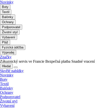
Novinky
Boty
Textil
Balónky
Ochrany
Podporovatel
Životní styl
Vybavení
Pláž
Fyzická údržba
Výprodej
Značky
Zákaznický servis ve Francie
Bezpečná platba
Snadné vracení
Hledat
Skvělé nabídky
Novinky
Boty
Textil
Balónky
Ochrany
Podporovatel
Životní styl
Vybavení