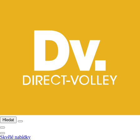
Hledat
Skvělé nabídky