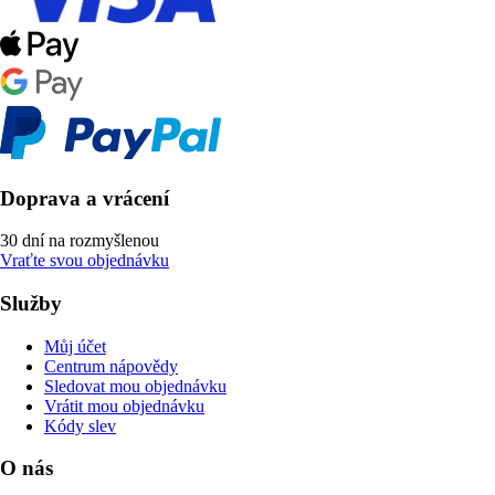
Doprava a vrácení
30 dní na rozmyšlenou
Vraťte svou objednávku
Služby
Můj účet
Centrum nápovědy
Sledovat mou objednávku
Vrátit mou objednávku
Kódy slev
O nás