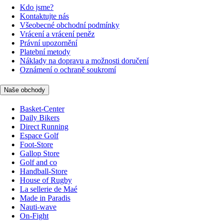
Kdo jsme?
Kontaktujte nás
Všeobecné obchodní podmínky
Vrácení a vrácení peněz
Právní upozornění
Platební metody
Náklady na dopravu a možnosti doručení
Oznámení o ochraně soukromí
Naše obchody
Basket-Center
Daily Bikers
Direct Running
Espace Golf
Foot-Store
Gallop Store
Golf and co
Handball-Store
House of Rugby
La sellerie de Maé
Made in Paradis
Nauti-wave
On-Fight