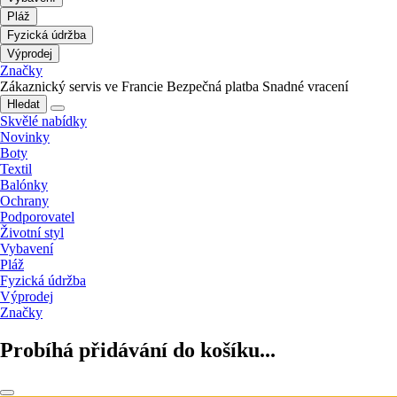
Pláž
Fyzická údržba
Výprodej
Značky
Zákaznický servis ve Francie
Bezpečná platba
Snadné vracení
Hledat
Skvělé nabídky
Novinky
Boty
Textil
Balónky
Ochrany
Podporovatel
Životní styl
Vybavení
Pláž
Fyzická údržba
Výprodej
Značky
Probíhá přidávání do košíku...