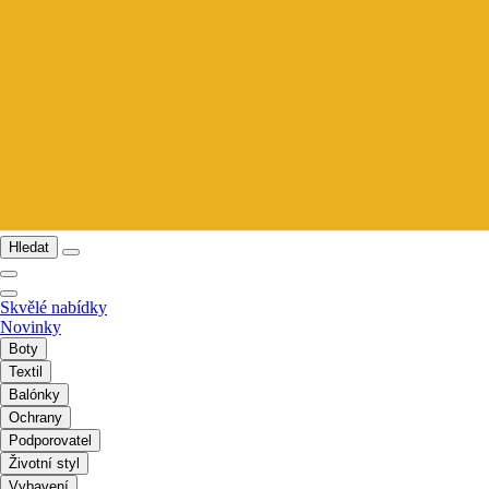
Hledat
Skvělé nabídky
Novinky
Boty
Textil
Balónky
Ochrany
Podporovatel
Životní styl
Vybavení