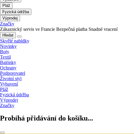
Pláž
Fyzická údržba
Výprodej
Značky
Zákaznický servis ve Francie
Bezpečná platba
Snadné vracení
Hledat
Skvělé nabídky
Novinky
Boty
Textil
Balónky
Ochrany
Podporovatel
Životní styl
Vybavení
Pláž
Fyzická údržba
Výprodej
Značky
Probíhá přidávání do košíku...