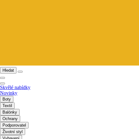
Hledat
Skvělé nabídky
Novinky
Boty
Textil
Balónky
Ochrany
Podporovatel
Životní styl
Vybavení