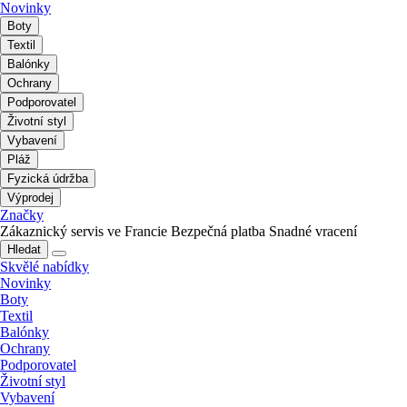
Novinky
Boty
Textil
Balónky
Ochrany
Podporovatel
Životní styl
Vybavení
Pláž
Fyzická údržba
Výprodej
Značky
Zákaznický servis ve Francie
Bezpečná platba
Snadné vracení
Hledat
Skvělé nabídky
Novinky
Boty
Textil
Balónky
Ochrany
Podporovatel
Životní styl
Vybavení