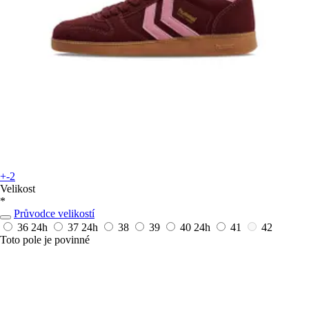
+-2
Velikost
*
Průvodce velikostí
36
24h
37
24h
38
39
40
24h
41
42
Toto pole je povinné