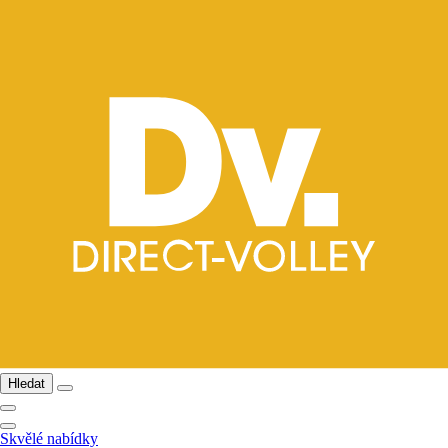
Hledat
Skvělé nabídky