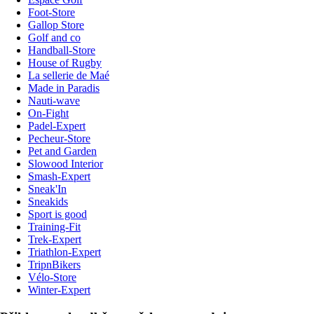
Foot-Store
Gallop Store
Golf and co
Handball-Store
House of Rugby
La sellerie de Maé
Made in Paradis
Nauti-wave
On-Fight
Padel-Expert
Pecheur-Store
Pet and Garden
Slowood Interior
Smash-Expert
Sneak'In
Sneakids
Sport is good
Training-Fit
Trek-Expert
Triathlon-Expert
TripnBikers
Vélo-Store
Winter-Expert