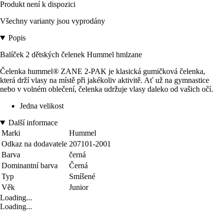
Produkt není k dispozici
Všechny varianty jsou vyprodány
Popis
Balíček 2 dětských čelenek Hummel hmlzane
Čelenka hummel® ZANE 2-PAK je klasická gumičková čelenka,
která drží vlasy na místě při jakékoliv aktivitě. Ať už na gymnastice
nebo v volném oblečení, čelenka udržuje vlasy daleko od vašich očí.
Jedna velikost
Další informace
Marki
Hummel
Odkaz na dodavatele
207101-2001
Barva
černá
Dominantní barva
Černá
Typ
Smíšené
Věk
Junior
Loading...
Loading...