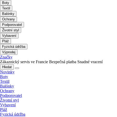
Boty
Textil
Balónky
Ochrany
Podporovatel
Životní styl
Vybavení
Pláž
Fyzická údržba
Výprodej
Značky
Zákaznický servis ve Francie
Bezpečná platba
Snadné vracení
Hledat
Novinky
Boty
Textil
Balónky
Ochrany
Podporovatel
Životní styl
Vybavení
Pláž
Fyzická údržba