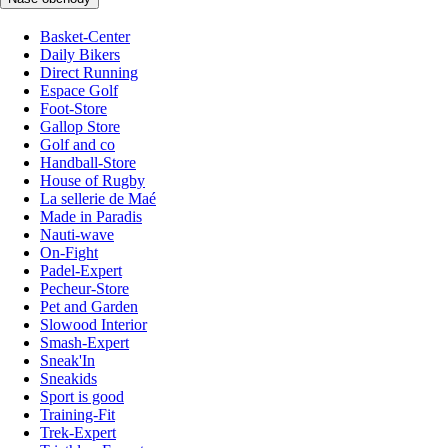
Basket-Center
Daily Bikers
Direct Running
Espace Golf
Foot-Store
Gallop Store
Golf and co
Handball-Store
House of Rugby
La sellerie de Maé
Made in Paradis
Nauti-wave
On-Fight
Padel-Expert
Pecheur-Store
Pet and Garden
Slowood Interior
Smash-Expert
Sneak'In
Sneakids
Sport is good
Training-Fit
Trek-Expert