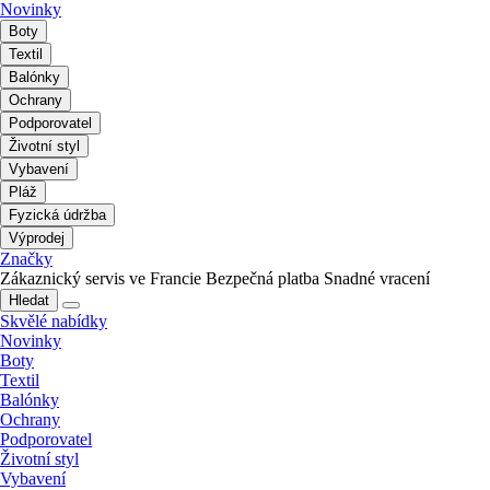
Novinky
Boty
Textil
Balónky
Ochrany
Podporovatel
Životní styl
Vybavení
Pláž
Fyzická údržba
Výprodej
Značky
Zákaznický servis ve Francie
Bezpečná platba
Snadné vracení
Hledat
Skvělé nabídky
Novinky
Boty
Textil
Balónky
Ochrany
Podporovatel
Životní styl
Vybavení