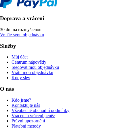
Doprava a vrácení
30 dní na rozmyšlenou
Vraťte svou objednávku
Služby
Můj účet
Centrum nápovědy
Sledovat mou objednávku
Vrátit mou objednávku
Kódy slev
O nás
Kdo jsme?
Kontaktujte nás
Všeobecné obchodní podmínky
Vrácení a vrácení peněz
Právní upozornění
Platební metody