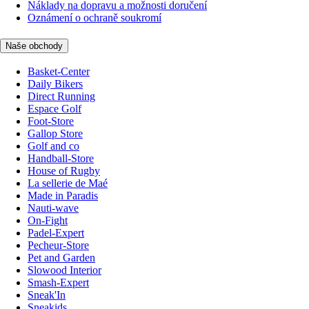
Náklady na dopravu a možnosti doručení
Oznámení o ochraně soukromí
Naše obchody
Basket-Center
Daily Bikers
Direct Running
Espace Golf
Foot-Store
Gallop Store
Golf and co
Handball-Store
House of Rugby
La sellerie de Maé
Made in Paradis
Nauti-wave
On-Fight
Padel-Expert
Pecheur-Store
Pet and Garden
Slowood Interior
Smash-Expert
Sneak'In
Sneakids