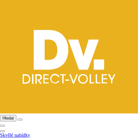
Hledat
Skvělé nabídky