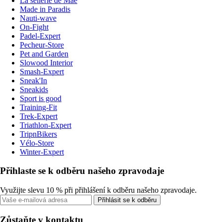
La sellerie de Maé
Made in Paradis
Nauti-wave
On-Fight
Padel-Expert
Pecheur-Store
Pet and Garden
Slowood Interior
Smash-Expert
Sneak'In
Sneakids
Sport is good
Training-Fit
Trek-Expert
Triathlon-Expert
TripnBikers
Vélo-Store
Winter-Expert
Přihlaste se k odběru našeho zpravodaje
Využijte slevu 10 % při přihlášení k odběru našeho zpravodaje.
Přihlásit se k odběru
Zůstaňte v kontaktu