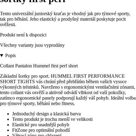
Tento univerzální juniorský kraťas je vhodný jak pro týmové sporty,
tak pro běhání. Jeho elastický a prodyšný materiál poskytuje pocit
svěžesti.
Produkt není k dispozici
Všechny varianty jsou vyprodány
Popis
Collant Pantalon Hummel first perf short
Základní šortky pro sport. HUMMEL FIRST PERFORMANCE
SHORT TIGHTS vás chrání před přehřátím během vašich vysoce
výkonných tréninků. Navrženo s ergonomickými ventilačními zónami,
tento collant vás osvěží a aktivně odvádí vlhkost od vaší pokožky,
zatímco ergonomické panely podporují každý váš pohyb. Ideální volba
pro týmové sporty, běhání nebo fitness.
Jednoduchý design a klasická barva
Tento produkt je trochu menší ve velikosti
Elastické pro snadnější pohyb
FitZone pro optimální pohodlí
Větrací zóny pro chlazení