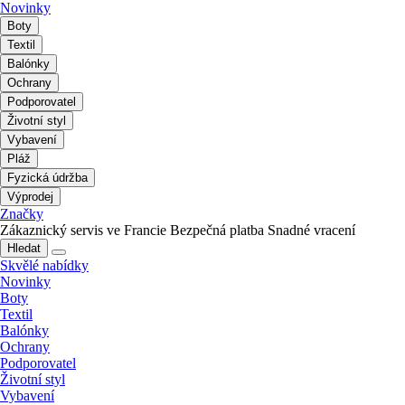
Novinky
Boty
Textil
Balónky
Ochrany
Podporovatel
Životní styl
Vybavení
Pláž
Fyzická údržba
Výprodej
Značky
Zákaznický servis ve Francie
Bezpečná platba
Snadné vracení
Hledat
Skvělé nabídky
Novinky
Boty
Textil
Balónky
Ochrany
Podporovatel
Životní styl
Vybavení