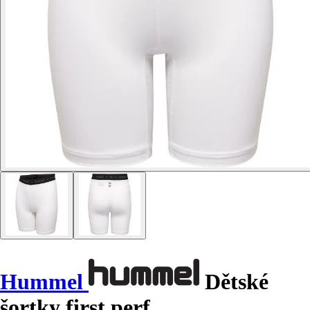
Hummel
Dětské
šortky first perf