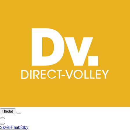
Hledat
Skvělé nabídky