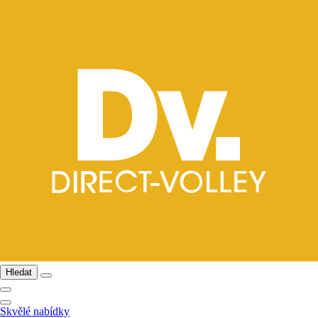
Hledat
Skvělé nabídky