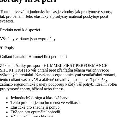
Tento univerzální juniorský kraťas je vhodný jak pro týmové sporty,
tak pro běhání. Jeho elastický a prodyšný materiál poskytuje pocit
svěžesti.
Produkt není k dispozici
Všechny varianty jsou vyprodány
Popis
Collant Pantalon Hummel first perf short
Základní šortky pro sport. HUMMEL FIRST PERFORMANCE
SHORT TIGHTS vás chrání před přehřátím během vašich vysoce
výkonných tréninků. Navrženo s ergonomickými ventilačními zónami,
tento collant vás osvěží a aktivně odvádí vlhkost od vaší pokožky,
zatímco ergonomické panely podporují každý váš pohyb. Ideální volba
pro týmové sporty, běhání nebo fitness.
Jednoduchý design a klasická barva
Tento produkt je trochu menší ve velikosti
Elastické pro snadnější pohyb
FitZone pro optimální pohodlí
Větrací zóny pro chlazení