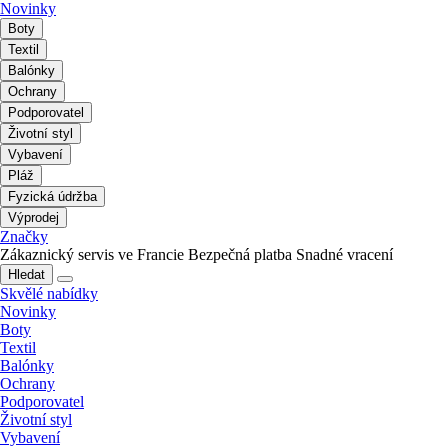
Novinky
Boty
Textil
Balónky
Ochrany
Podporovatel
Životní styl
Vybavení
Pláž
Fyzická údržba
Výprodej
Značky
Zákaznický servis ve Francie
Bezpečná platba
Snadné vracení
Hledat
Skvělé nabídky
Novinky
Boty
Textil
Balónky
Ochrany
Podporovatel
Životní styl
Vybavení