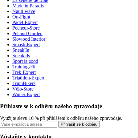
La sellerie de Maé
Made in Paradis
Nauti-wave
On-Fight
Padel-Expert
Pecheur-Store
Pet and Garden
Slowood Interior
Smash-Expert
Sneak'In
Sneakids
Sport is good
Training-Fit
Trek-Expert
Triathlon-Expert
TripnBikers
Vélo-Store
Winter-Expert
Přihlaste se k odběru našeho zpravodaje
Využijte slevu 10 % při přihlášení k odběru našeho zpravodaje.
Přihlásit se k odběru
Zůstaňte v kontaktu