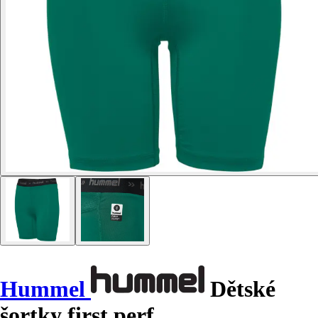
Hummel
Dětské
šortky first perf