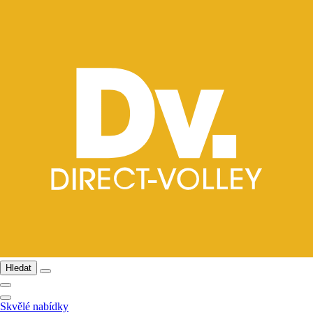
Hledat
Skvělé nabídky