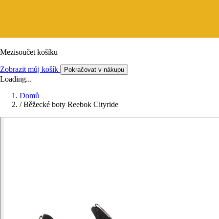
Mezisoučet košíku
Zobrazit můj košík
Pokračovat v nákupu
Loading...
Domů
/
Běžecké boty Reebok Cityride