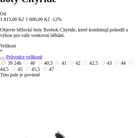
Od
1 815,00 Kč
1 606,00 Kč
-12%
Objevte běžecké boty Reebok Cityride, které kombinují pohodlí a
výkon pro vaše venkovní běhání.
Velikost
*
Průvodce velikostí
39
24h
40
40,5
41
42
42,5
43
44
44,5
45
45,5
47
Toto pole je povinné