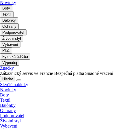
Novinky
Boty
Textil
Balónky
Ochrany
Podporovatel
Životní styl
Vybavení
Pláž
Fyzická údržba
Výprodej
Značky
Zákaznický servis ve Francie
Bezpečná platba
Snadné vracení
Hledat
Skvělé nabídky
Novinky
Boty
Textil
Balónky
Ochrany
Podporovatel
Životní styl
Vybavení