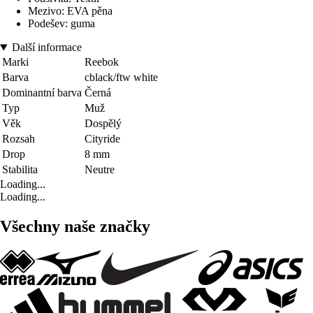
Mezivo: EVA pěna
Podešev: guma
Další informace
Marki
Reebok
Barva
cblack/ftw white
Dominantní barva
Černá
Typ
Muž
Věk
Dospělý
Rozsah
Cityride
Drop
8 mm
Stabilita
Neutre
Loading...
Loading...
Všechny naše značky