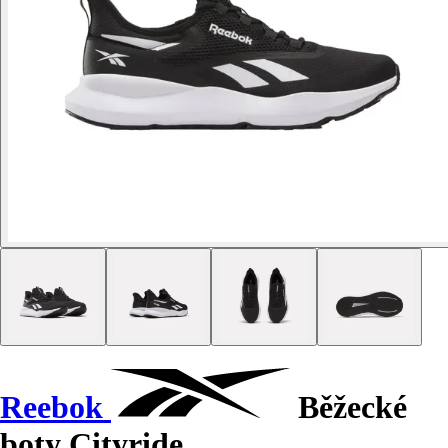
Reebok
Běžecké
boty Cityride