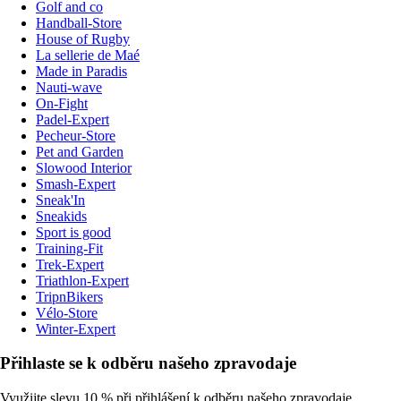
Golf and co
Handball-Store
House of Rugby
La sellerie de Maé
Made in Paradis
Nauti-wave
On-Fight
Padel-Expert
Pecheur-Store
Pet and Garden
Slowood Interior
Smash-Expert
Sneak'In
Sneakids
Sport is good
Training-Fit
Trek-Expert
Triathlon-Expert
TripnBikers
Vélo-Store
Winter-Expert
Přihlaste se k odběru našeho zpravodaje
Využijte slevu 10 % při přihlášení k odběru našeho zpravodaje.